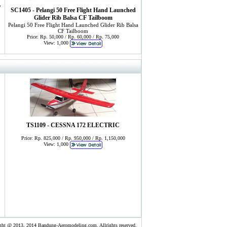
7
SC1405 - Pelangi 50 Free Flight Hand Launched
Glider Rib Balsa CF Tailboom
Pelangi 50 Free Flight Hand Launched Glider Rib Balsa
CF Tailboom
Price: Rp. 50,000 / Rp. 60,000 / Rp. 75,000
View: 1,000
TS1109 - CESSNA 172 ELECTRIC
Price: Rp. 825,000 / Rp. 950,000 / Rp. 1,150,000
View: 1,000
ght @ 2013, 2014 Bandung-Aeromodeling.com. Allrights reserved.