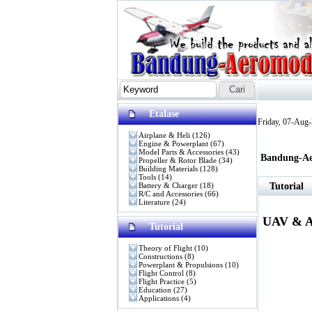
Etalase
Friday, 07-Aug
Airplane & Heli
(126)
Engine & Powerplant
(67)
Model Parts & Accessories
(43)
Bandung-Ae
Propeller & Rotor Blade
(34)
Building Materials
(128)
Tools
(14)
Battery & Charger
(18)
Tutorial
R/C and Accessories
(66)
Literature
(24)
UAV & Ae
Tutorial
Theory of Flight
(10)
Constructions
(8)
Powerplant & Propulsions
(10)
Flight Control
(8)
Flight Practice
(5)
Education
(27)
Applications
(4)