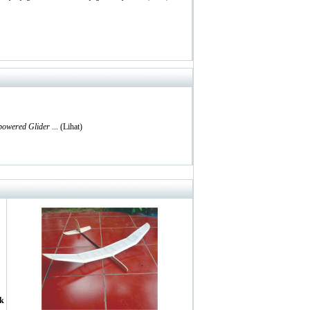
 powered Glider
... (
Lihat
)
ik