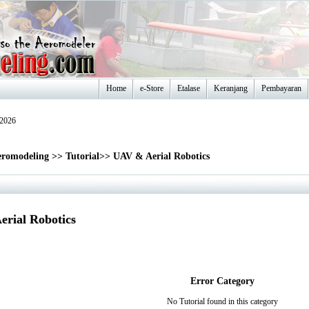
Home
e-Store
Etalase
Keranjang
Pembayaran
-2026
romodeling
>>
Tutorial
>>
UAV & Aerial Robotics
rial Robotics
Error Category
No Tutorial found in this category