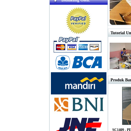
Didukung Oleh:
Tutorial Un
Produk Bar
SC1409 - 