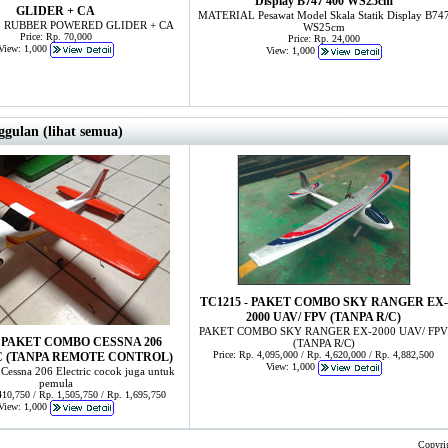
Display B747 400 WS25cm
GLIDER + CA
MATERIAL Pesawat Model Skala Statik Display B74
5 RUBBER POWERED GLIDER + CA
WS25cm
Price: Rp. 70,000
Price: Rp. 24,000
View: 1,000
View: 1,000
gulan (lihat semua)
TC1215 - PAKET COMBO SKY RANGER EX-
2000 UAV/ FPV (TANPA R/C)
PAKET COMBO SKY RANGER EX-2000 UAV/ FPV
- PAKET COMBO CESSNA 206
(TANPA R/C)
Price: Rp. 4,095,000 / Rp. 4,620,000 / Rp. 4,882,500
 (TANPA REMOTE CONTROL)
View: 1,000
Cessna 206 Electric cocok juga untuk
pemula
,410,750 / Rp. 1,505,750 / Rp. 1,695,750
View: 1,000
Copyri